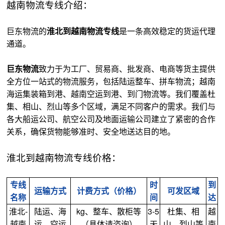
越南物流专线介绍：
巨东物流的
淮北到越南物流专线
是一条高效稳定的货运代理
通道。
巨东物流
致力于为工厂、贸易商、批发商、电商等货主提供
全方位一站式的物流服务，包括陆运整车、拼车物流；越南
海运集装箱到港、越南空运到港、到门物流等。我们覆盖杜
集、相山、烈山等多个区域，满足不同客户的需求。我们与
各大船运公司、航空公司及地面运输公司建立了紧密的合作
关系，确保货物能够准时、安全地送达目的地。
淮北到越南物流专线价格：
专线
时
到
运输方式
计费方式（价格）
可发区域
名称
间
达
淮北-
陆运、海
kg、整车、散柜等
3-5
杜集、相
越
越南
运、空运
（具体请咨询）
天
山、烈山等
南