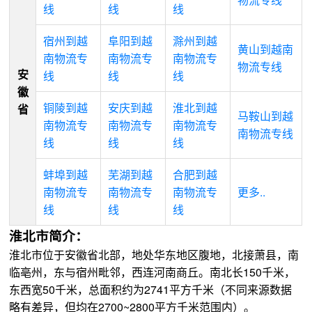
线
线
线
宿州到越
阜阳到越
滁州到越
黄山到越南
南物流专
南物流专
南物流专
物流专线
安
线
线
线
徽
铜陵到越
安庆到越
淮北到越
省
马鞍山到越
南物流专
南物流专
南物流专
南物流专线
线
线
线
蚌埠到越
芜湖到越
合肥到越
南物流专
南物流专
南物流专
更多..
线
线
线
淮北市简介：
淮北市位于安徽省北部，地处华东地区腹地，北接萧县，南
临亳州，东与宿州毗邻，西连河南商丘。南北长150千米，
东西宽50千米，总面积约为2741平方千米（不同来源数据
略有差异，但均在2700~2800平方千米范围内）。