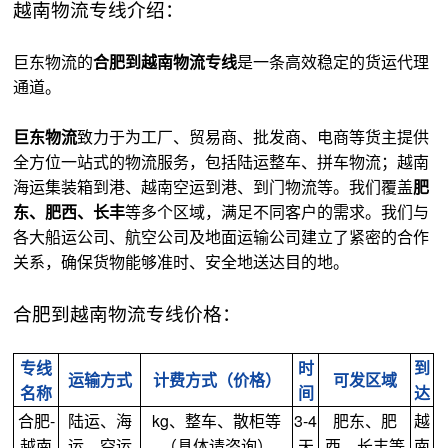
越南物流专线介绍：
巨东物流的
合肥到越南物流专线
是一条高效稳定的货运代理
通道。
巨东物流
致力于为工厂、贸易商、批发商、电商等货主提供
全方位一站式的物流服务，包括陆运整车、拼车物流；越南
海运集装箱到港、越南空运到港、到门物流等。我们覆盖
肥
东、肥西、长丰
等多个区域，满足不同客户的需求。我们与
各大船运公司、航空公司及地面运输公司建立了紧密的合作
关系，确保货物能够准时、安全地送达目的地。
合肥到越南物流专线价格：
专线
时
到
运输方式
计费方式（价格）
可发区域
名称
间
达
合肥-
陆运、海
kg、整车、散柜等
3-4
肥东、肥
越
越南
运、空运
（具体请咨询）
天
西、长丰等
南