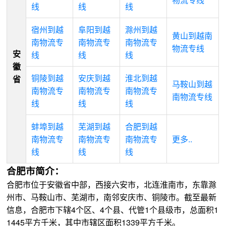
线
线
线
宿州到越
阜阳到越
滁州到越
黄山到越南
南物流专
南物流专
南物流专
物流专线
安
线
线
线
徽
铜陵到越
安庆到越
淮北到越
省
马鞍山到越
南物流专
南物流专
南物流专
南物流专线
线
线
线
蚌埠到越
芜湖到越
合肥到越
南物流专
南物流专
南物流专
更多..
线
线
线
合肥市简介：
合肥市位于安徽省中部，西接六安市，北连淮南市，东靠滁
州市、马鞍山市、芜湖市，南邻安庆市、铜陵市。截至最新
信息，合肥市下辖4个区、4个县、代管1个县级市，总面积1
1445平方千米，其中市辖区面积1339平方千米。