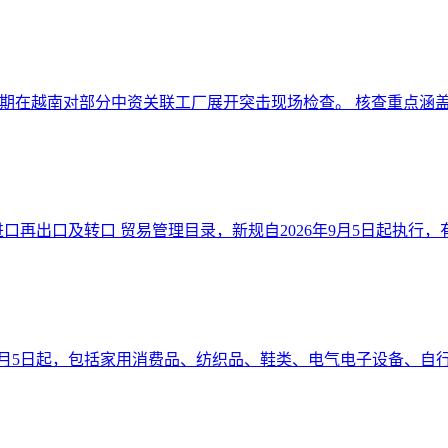
期在越南对部分中资关联工厂展开突击现场检查。 核查重点涵盖原
口再出口及转口 贸易管理目录，新规自2026年9月5日起执行，有效
6年9月5日起，包括家用消费品、纺织品、鞋类、电气电子设备、自行车