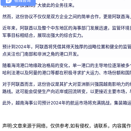
在进一步加强和扩大彼此的业务往来。
然而，这份协议不仅仅是双方企业之间的简单合作，更是阿联酋海
近年来，阿联酋以及整个中东地区的海事部门发展迅速，监管环境日
军事目标相结合，展现出强大的综合实力。
预计到2024年，阿联酋将凭借其得天独厚的战略位置和健全的监
点关注也门南部和非洲之角的港口开发。
随着海湾港口地缘政治格局的变化，单一港口的主导地位逐渐被多
哈利法港以及阿曼的港口等都在积极寻求扩大运力、市场份额和国
对于阿联酋而言，这份协议是其扩大对亚洲新兴强国越南影响力的
路线。这可能会促使生产向近岸或回流转变，以更接近主要市场，
此外，越南海事公司预计2024年的航运市场将充满挑战，集装箱
声明:文章来源于网络，仅供参考,如有侵权，请联系，内容属