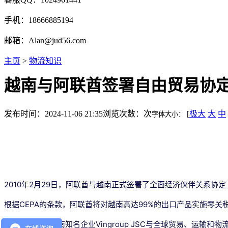
手机：18666885194
邮箱：Alan@jud56.com
主页
>
物流知识
越南与阿联酋签署自由贸易协
发布时间：2024-11-06 21:35
浏览次数：
次
[
极大
大
中
字体大小：
2010年2月29日，阿联酋与越南正式签署了全面经济伙伴关系协
根据CEPA的条款，阿联酋将对越南高达99%的出口产品实施零关
在此背景下，越南知名企业Vingroup JSC与全球贸易、运输和