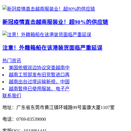
新冠疫情直击越南服装业！超90%的供应链
注意！外籍箱船在该港装货面临严重延误
热门资讯
美国依据双边协议突查越南中
越南工贸部发布旧货暂进口再
越南出台过境运输新规，中国
越南暂停已使用服装、电子产
联系我们
地址：广东省东莞市黄江镇环城路99号富康大厦1107室
电话：0769-83539000
客服QQ：1024961441