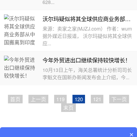
628...
沃尔玛疑似将其全球供应商业务部从中国搬离到印度
来源：卖家之家(MJZJ.com） 作者：wum
据外媒近日报道， 沃尔玛疑似将其全球供
应...
今年外贸进出口继续保持较快增长！
10月13日上午，海关总署统计分析司司长
李魁文在国新办新闻发布会上介绍，今...
首页
上一页
119
120
121
下一页
末页
Copyright © 2002-2019 广东巨东供应链管理有限公司 版
×