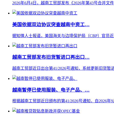
2026年6月4日，越南工贸部发布《2026年第43号合并文
美国依据双边协议突查越南中资工…
据知情人士报道，美国海关与边境保护局（CBP）官员近
越南工贸部发布旧货暂进口再出口…
越南工贸部近日出台第41/2026号通知，系统更新旧货暂进
越南暂停已使用服装、电子产品、…
根据越南工贸部近日颁布的第41/2026号通知，自202