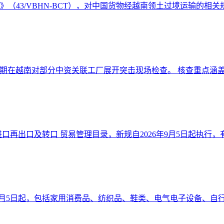
件》（43/VBHN-BCT），对中国货物经越南领土过境运输的相关规
期在越南对部分中资关联工厂展开突击现场检查。 核查重点涵盖原
口再出口及转口 贸易管理目录，新规自2026年9月5日起执行，有效
6年9月5日起，包括家用消费品、纺织品、鞋类、电气电子设备、自行车