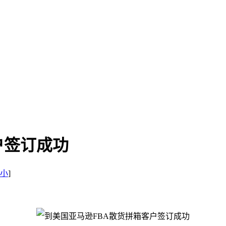
户签订成功
小
]