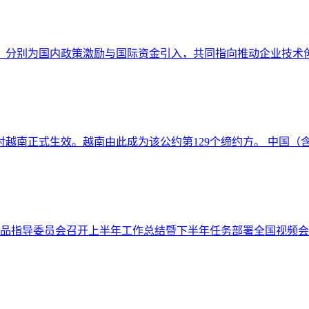
，分别为国内政策激励与国际资金引入，共同指向推动企业技术创新
对越南正式生效。越南由此成为该公约第129个缔约方。 中国（含香
商品指导委员会召开上半年工作总结暨下半年任务部署全国视频会议