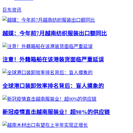
巨东资讯
越媒：今年前7月越南纺织服装出口额同比
注意！外籍箱船在该港装货面临严重延误
全球港口装卸效率排名背后：盲人摸象的
新冠疫情直击越南服装业！超90%的供应链