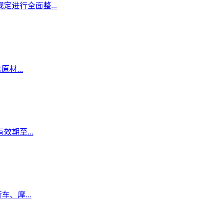
定进行全面整...
材...
期至...
、摩...